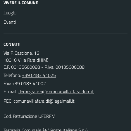
VIVERE IL COMUNE
Luoghi
Eventi
CONTATTI
Via F. Cascione, 16
18010 Villa Faraldi (IM)
C.F. 00135600088 - P.Iva: 00135600088
Telefono:
+39 0183 41025
Fax: +39 0183 41002
E-mail:
PEC:
Cod. Fatturazione UFERFM
Tesoreria Comunale â€“ Poste Italiane S.p.A