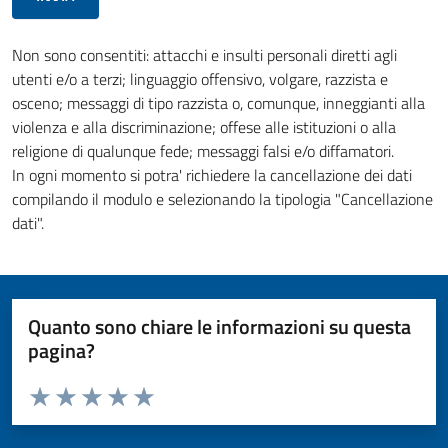
Non sono consentiti: attacchi e insulti personali diretti agli
utenti e/o a terzi; linguaggio offensivo, volgare, razzista e
osceno; messaggi di tipo razzista o, comunque, inneggianti alla
violenza e alla discriminazione; offese alle istituzioni o alla
religione di qualunque fede; messaggi falsi e/o diffamatori.
In ogni momento si potra' richiedere la cancellazione dei dati
compilando il modulo e selezionando la tipologia "Cancellazione
dati".
Quanto sono chiare le informazioni su questa
pagina?
Valuta da 1 a 5 stelle la pagina
Valuta 1 stelle su 5
Valuta 2 stelle su 5
Valuta 3 stelle su 5
Valuta 4 stelle su 5
Valuta 5 stelle su 5