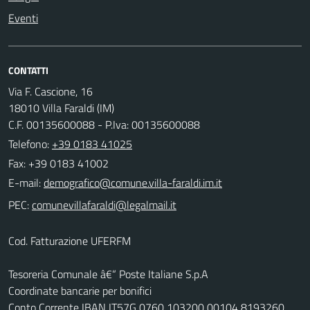
Eventi
CONTATTI
Via F. Cascione, 16
18010 Villa Faraldi (IM)
C.F. 00135600088 - P.Iva: 00135600088
Telefono:
+39 0183 41025
Fax: +39 0183 41002
E-mail:
PEC:
Cod. Fatturazione UFERFM
Tesoreria Comunale â€“ Poste Italiane S.p.A
Coordinate bancarie per bonifici
Conto Corrente IBAN IT57G 0760 103200 00104 8193260