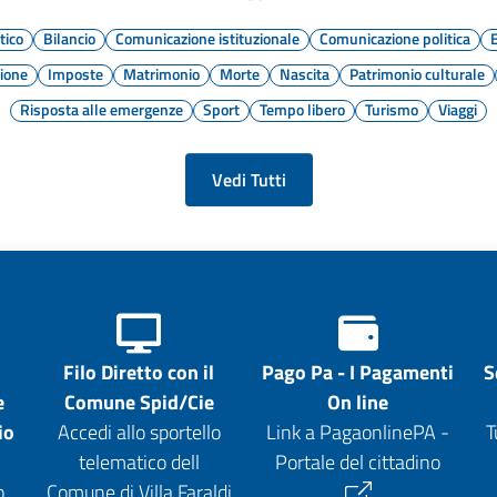
tico
Bilancio
Comunicazione istituzionale
Comunicazione politica
ione
Imposte
Matrimonio
Morte
Nascita
Patrimonio culturale
Risposta alle emergenze
Sport
Tempo libero
Turismo
Viaggi
Vedi Tutti
Filo Diretto con il
Pago Pa - I Pagamenti
S
e
Comune Spid/Cie
On line
io
Accedi allo sportello
Link a PagaonlinePA -
T
telematico dell
Portale del cittadino
o
Comune di Villa Faraldi