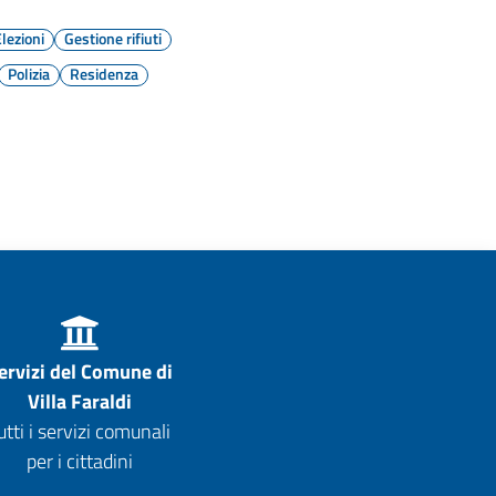
Elezioni
Gestione rifiuti
Polizia
Residenza
ervizi del Comune di
Villa Faraldi
utti i servizi comunali
per i cittadini