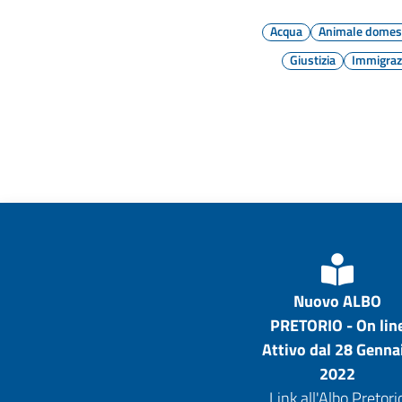
Acqua
Animale domes
Giustizia
Immigraz
Nuovo ALBO
PRETORIO - On lin
Attivo dal 28 Genna
2022
Link all'Albo Pretori