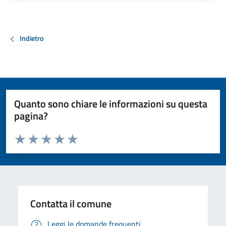
Indietro
Quanto sono chiare le informazioni su questa
pagina?
Valuta da 1 a 5 stelle la pagina
Valuta 1 stelle su 5
Valuta 2 stelle su 5
Valuta 3 stelle su 5
Valuta 4 stelle su 5
Valuta 5 stelle su 5
Contatta il comune
Leggi le domande frequenti