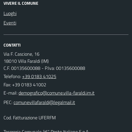
VIVERE IL COMUNE
Luoghi
Eventi
CONTATTI
Via F. Cascione, 16
18010 Villa Faraldi (IM)
C.F. 00135600088 - P.Iva: 00135600088
Telefono:
+39 0183 41025
Fax: +39 0183 41002
E-mail:
PEC:
Cod. Fatturazione UFERFM
Tesoreria Comunale â€“ Poste Italiane S.p.A