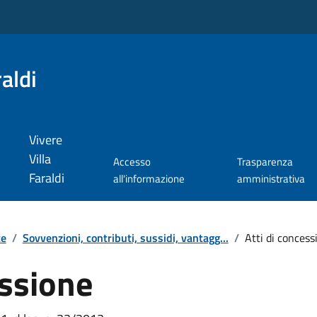
aldi
Vivere
Villa
Accesso
Trasparenza
Faraldi
all'informazione
amministrativa
te
/
Sovvenzioni, contributi, sussidi, vantagg...
/
Atti di concess
essione