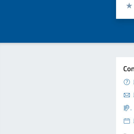
Valut
Valu
Con