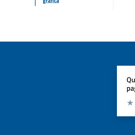
grafica
Qu
pa
Valut
Valu