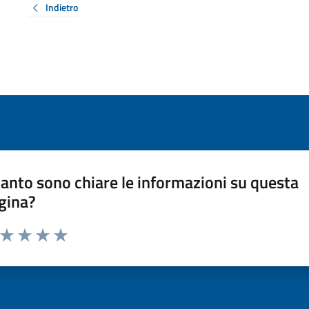
Indietro
anto sono chiare le informazioni su questa
gina?
a da 1 a 5 stelle la pagina
ta 1 stelle su 5
Valuta 2 stelle su 5
Valuta 3 stelle su 5
Valuta 4 stelle su 5
Valuta 5 stelle su 5