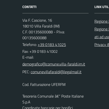
CONTATTI
LINK UTIL
Via F. Cascione, 16
Regione 
18010 Villa Faraldi (IM)
Regione 
C.F. 00135600088 - P.Iva:
ati ad us
00135600088
Telefono:
+39 0183 41025
Privacy 
Fax: +39 0183 41002
E-mail:
PEC:
Cod. Fatturazione UFERFM
Tesoreria Comunale â€“ Poste Italiane
S.p.A
Coordinate bancarie per bonifici