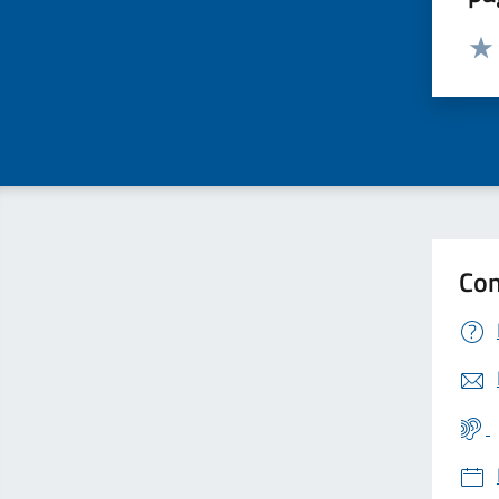
Valut
Valu
Con